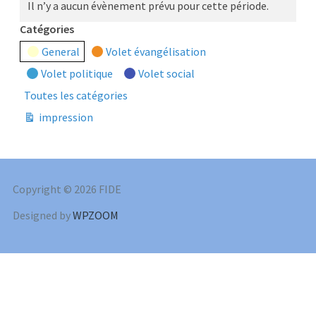
Il n’y a aucun évènement prévu pour cette période.
Catégories
General
Volet évangélisation
Volet politique
Volet social
Toutes les catégories
impression
Vue
Copyright © 2026 FIDE
Designed by
WPZOOM