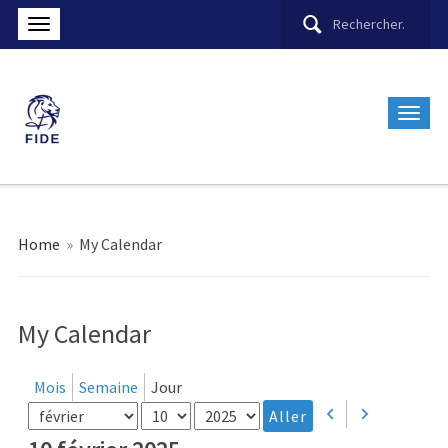
Home
»
My Calendar
My Calendar
Mois
Semaine
Jour
Mois
Jour
Année
Précédent
Suivant