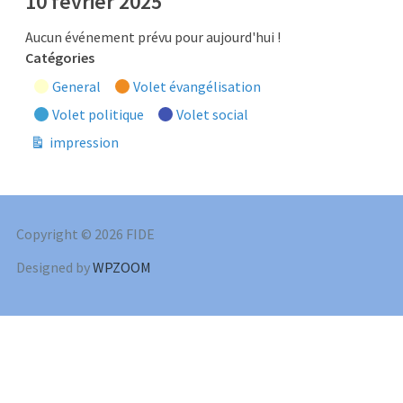
10 février 2025
Aucun événement prévu pour aujourd'hui !
Catégories
General
Volet évangélisation
Volet politique
Volet social
impression
Vue
Copyright © 2026 FIDE
Designed by
WPZOOM