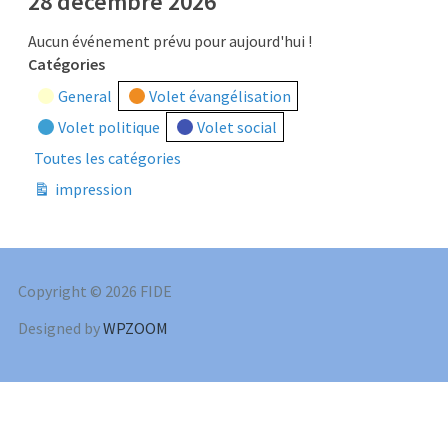
28 décembre 2026
Aucun événement prévu pour aujourd'hui !
Catégories
General
Volet évangélisation
Volet politique
Volet social
Toutes les catégories
impression
Vue
Copyright © 2026 FIDE
Designed by
WPZOOM