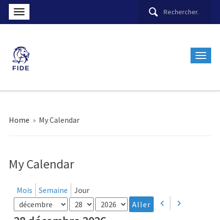
Home
»
My Calendar
My Calendar
Mois
Semaine
Jour
Mois
Jour
Année
Précédent
Suivant