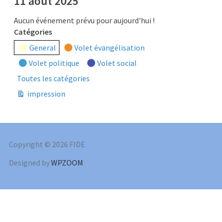
11 août 2025
Aucun événement prévu pour aujourd'hui !
Catégories
General
Volet évangélisation
Volet politique
Volet social
Toutes les catégories
impression
Vue
Copyright © 2026 FIDE
Designed by
WPZOOM