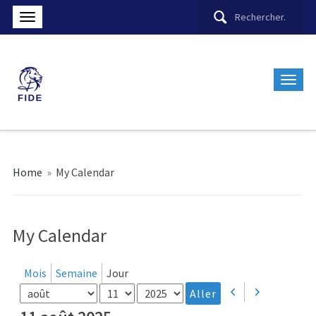
Home
»
My Calendar
My Calendar
Mois
Semaine
Jour
Mois
Jour
Année
Précédent
Suivant