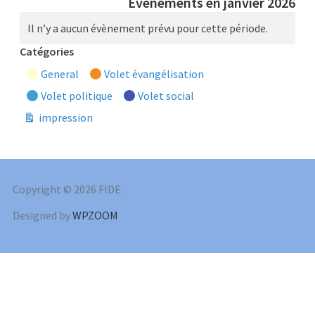
Évènements en janvier 2026
Il n’y a aucun évènement prévu pour cette période.
Catégories
General
Volet évangélisation
Volet politique
Volet social
impression
Vue
Copyright © 2026 FIDE
Designed by
WPZOOM