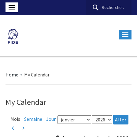
Home
»
My Calendar
My Calendar
Mois
Année
Mois
Semaine
Jour
Précédent
Suivant