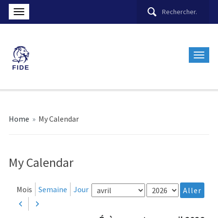
Home
»
My Calendar
My Calendar
Mois
Année
Mois
Semaine
Jour
Précédent
Suivant