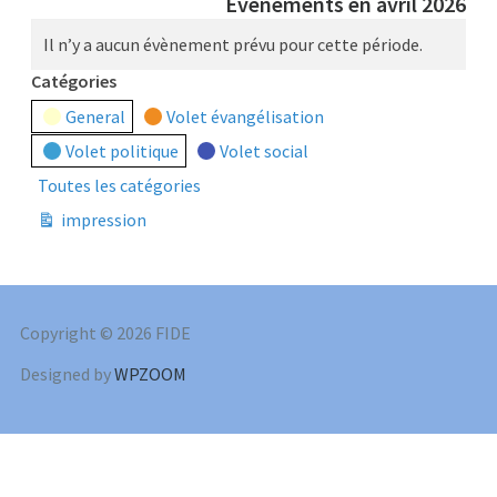
Évènements en avril 2026
Il n’y a aucun évènement prévu pour cette période.
Catégories
General
Volet évangélisation
Volet politique
Volet social
Toutes les catégories
impression
Vue
Copyright © 2026 FIDE
Designed by
WPZOOM