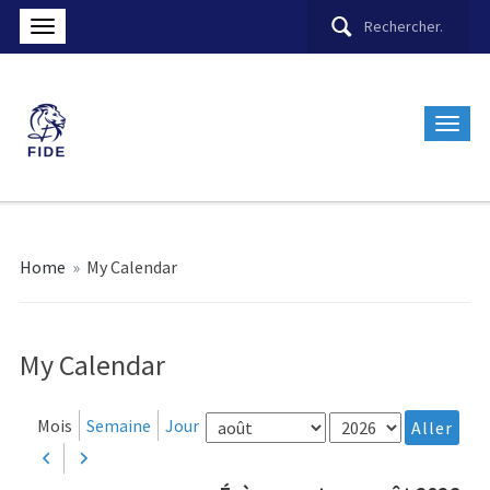
Home
»
My Calendar
My Calendar
Mois
Année
Mois
Semaine
Jour
Précédent
Suivant