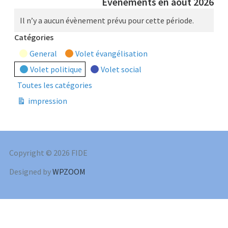
Évènements en août 2026
Il n’y a aucun évènement prévu pour cette période.
Catégories
General
Volet évangélisation
Volet politique
Volet social
Toutes les catégories
impression
Vue
Copyright © 2026 FIDE
Designed by
WPZOOM