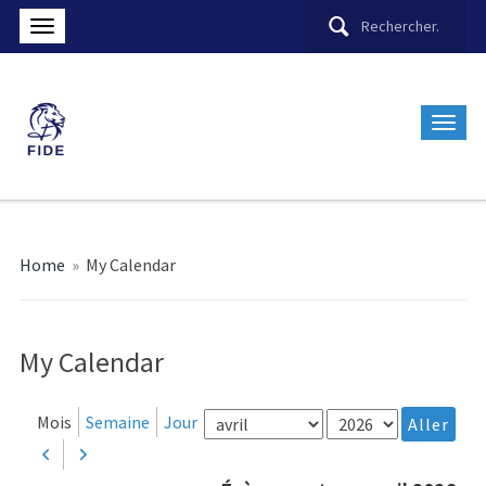
Home
»
My Calendar
My Calendar
Mois
Année
Mois
Semaine
Jour
Précédent
Suivant