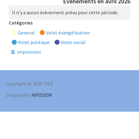
Évènements en avril 2026
Il n’y a aucun évènement prévu pour cette période.
Catégories
General
Volet évangélisation
Volet politique
Volet social
impression
Vue
Copyright © 2026 FIDE
Designed by
WPZOOM