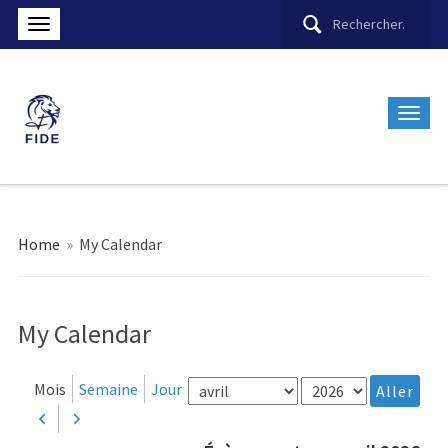
Home
»
My Calendar
My Calendar
Mois
Année
Mois
Semaine
Jour
Précédent
Suivant