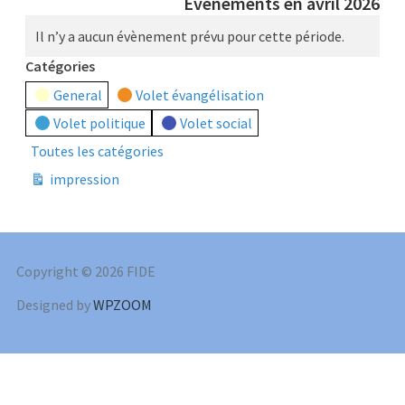
Évènements en avril 2026
Il n’y a aucun évènement prévu pour cette période.
Catégories
General
Volet évangélisation
Volet politique
Volet social
Toutes les catégories
impression
Vue
Copyright © 2026 FIDE
Designed by
WPZOOM