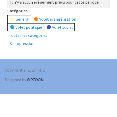
Il n’y a aucun évènement prévu pour cette période.
Catégories
General
Volet évangélisation
Volet politique
Volet social
Toutes les catégories
impression
Vue
Copyright © 2026 FIDE
Designed by
WPZOOM