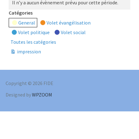
Il n’y a aucun évènement prévu pour cette période.
Catégories
General
Volet évangélisation
Volet politique
Volet social
Toutes les catégories
impression
Vue
Copyright © 2026 FIDE
Designed by
WPZOOM