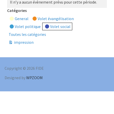
Il n’y a aucun évènement prévu pour cette période.
Catégories
General
Volet évangélisation
Volet politique
Volet social
Toutes les catégories
impression
Vue
Copyright © 2026 FIDE
Designed by
WPZOOM