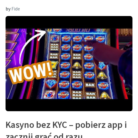
by
Fide
Kasyno bez KYC – pobierz app i
zacznij grać od razu