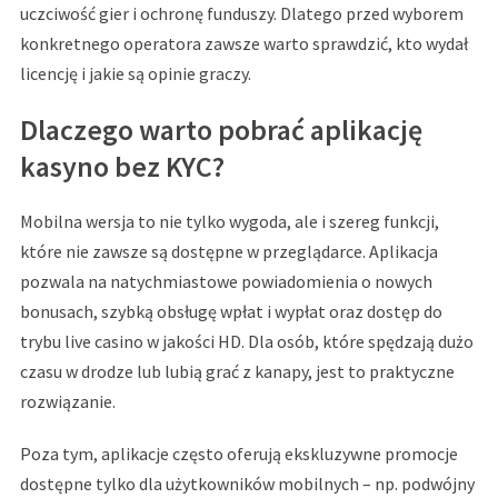
uczciwość gier i ochronę funduszy. Dlatego przed wyborem
konkretnego operatora zawsze warto sprawdzić, kto wydał
licencję i jakie są opinie graczy.
Dlaczego warto pobrać aplikację
kasyno bez KYC?
Mobilna wersja to nie tylko wygoda, ale i szereg funkcji,
które nie zawsze są dostępne w przeglądarce. Aplikacja
pozwala na natychmiastowe powiadomienia o nowych
bonusach, szybką obsługę wpłat i wypłat oraz dostęp do
trybu live casino w jakości HD. Dla osób, które spędzają dużo
czasu w drodze lub lubią grać z kanapy, jest to praktyczne
rozwiązanie.
Poza tym, aplikacje często oferują ekskluzywne promocje
dostępne tylko dla użytkowników mobilnych – np. podwójny