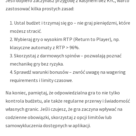
Jeśli dopiero zaczynasz przygodę z kasynem bez KYC, warto
zastosować kilka prostych zasad:
Ustal budżet i trzymaj się go – nie graj pieniędzmi, które
możesz stracić.
Wybieraj gry o wysokim RTP (Return to Player), np.
klasyczne automaty z RTP > 96%.
Skorzystaj z darmowych spinów – pozwalają poznać
mechanikę gry bez ryzyka.
Sprawdź warunki bonusów – zwróć uwagę na wagering
requirements i limity czasowe.
Na koniec, pamiętaj, że odpowiedzialna gra to nie tylko
kontrola budżetu, ale także regularne przerwy i świadomość
własnych granic. Jeśli czujesz, że gra zaczyna wpływać na
codzienne obowiązki, skorzystaj z opcji limitów lub
samowykluczenia dostępnych w aplikacji.