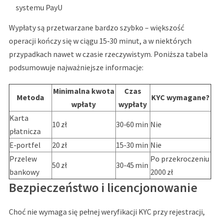
systemu PayU
Wypłaty są przetwarzane bardzo szybko – większość
operacji kończy się w ciągu 15‑30 minut, a w niektórych
przypadkach nawet w czasie rzeczywistym. Poniższa tabela
podsumowuje najważniejsze informacje:
Minimalna kwota
Czas
Metoda
KYC wymagane?
wpłaty
wypłaty
Karta
10 zł
30‑60 min
Nie
płatnicza
E‑portfel
20 zł
15‑30 min
Nie
Przelew
Po przekroczeniu
50 zł
30‑45 min
bankowy
2000 zł
Bezpieczeństwo i licencjonowanie
Choć nie wymaga się pełnej weryfikacji KYC przy rejestracji,