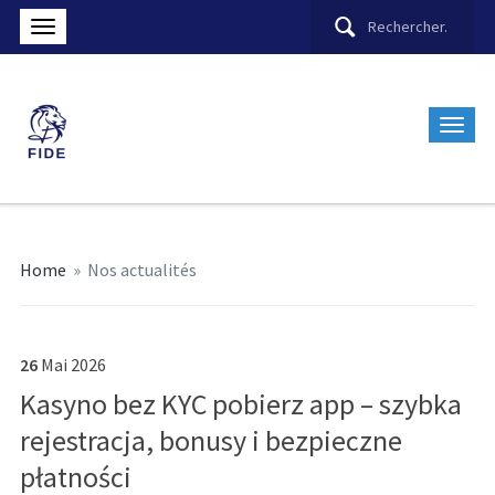
Rechercher :
Home
»
Nos actualités
26
Mai
2026
Kasyno bez KYC pobierz app – szybka
rejestracja, bonusy i bezpieczne
płatności