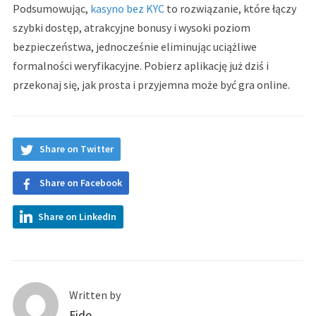
Podsumowując,
kasyno bez KYC
to rozwiązanie, które łączy
szybki dostęp, atrakcyjne bonusy i wysoki poziom
bezpieczeństwa, jednocześnie eliminując uciążliwe
formalności weryfikacyjne. Pobierz aplikację już dziś i
przekonaj się, jak prosta i przyjemna może być gra online.
Share on Twitter
Share on Facebook
Share on LinkedIn
Written by
Fide