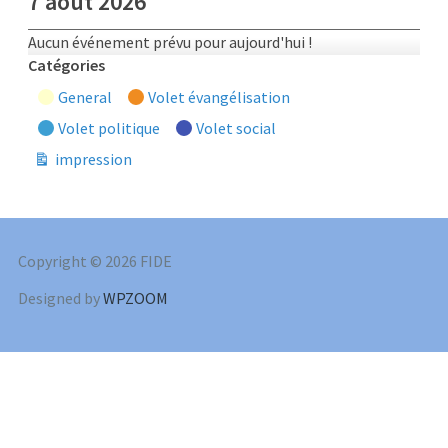
7 août 2026
Aucun événement prévu pour aujourd'hui !
Catégories
General
Volet évangélisation
Volet politique
Volet social
impression
Vue
Copyright © 2026 FIDE
Designed by
WPZOOM