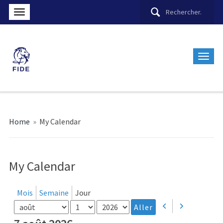
Home
»
My Calendar
My Calendar
Mois
Semaine
Jour
Mois
Jour
Année
Précédent
Suivant