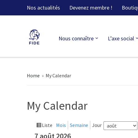
Nos actualités
Devenez membre !
Boutiq
Nous connaître
L’axe social
Home
»
My Calendar
My Calendar
Mois
Liste
Mois
Semaine
Jour
Vue
en
7 août 2026