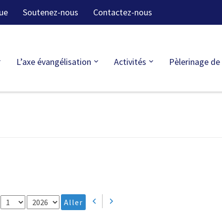
ue
Soutenez-nous
Contactez-nous
L’axe évangélisation
Activités
Pèlerinage de
Jour
Année
Précédent
Suivant